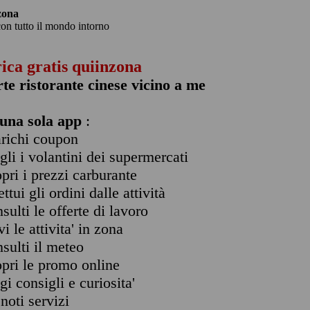
zona
con tutto il mondo intorno
rica gratis quiinzona
rte ristorante cinese vicino a me
una sola app
:
arichi coupon
ogli i volantini dei supermercati
opri i prezzi carburante
ettui gli ordini dalle attività
nsulti le offerte di lavoro
vi le attivita' in zona
nsulti il meteo
opri le promo online
ggi consigli e curiosita'
enoti servizi