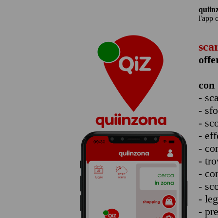
quiin
l'app 
sca
offe
con 
- sc
- sf
- sc
- eff
- co
- tro
- co
- sc
- le
- pr