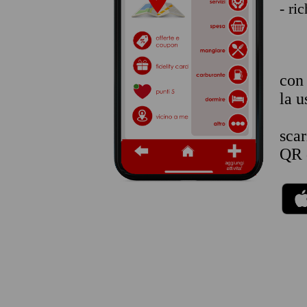
- ri
co
la u
sca
QR 