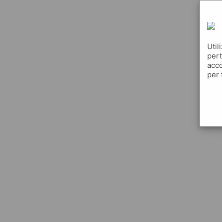
Util
pert
acco
per 