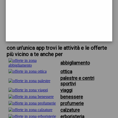
trova offerte in zona
per quintessenza calzature firenze
scarica gratis app
con un'unica app trovi le attività e le offerte
più vicino a te anche per
abbigliamento
ottica
palestre e centri
sportivi
viaggi
benessere
profumerie
calzature
erboristeria