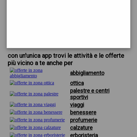
trova offerte in zona
per profumeria freedom firenze
scarica gratis app
con un'unica app trovi le attività e le offerte
più vicino a te anche per
abbigliamento
ottica
palestre e centri
sportivi
viaggi
benessere
profumerie
calzature
erboristeria