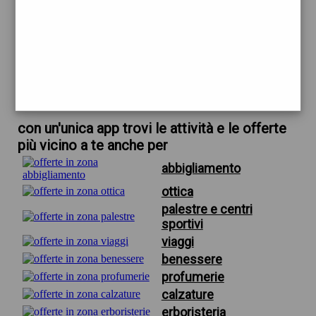
trova offerte in zona
per profumeria floris firenze
scarica gratis app
con un'unica app trovi le attività e le offerte
più vicino a te anche per
abbigliamento
ottica
palestre e centri
sportivi
viaggi
benessere
profumerie
calzature
erboristeria