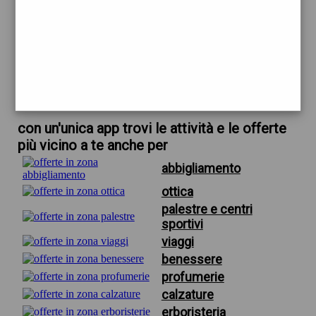
trova offerte in zona
per profumeria farmacia firenze
scarica gratis app
con un'unica app trovi le attività e le offerte
più vicino a te anche per
abbigliamento
ottica
palestre e centri
sportivi
viaggi
benessere
profumerie
calzature
erboristeria