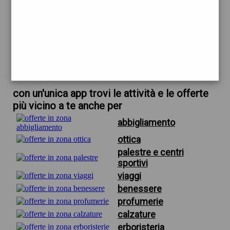
trova offerte in zona
per profumeria coin firenze
scarica gratis app
con un'unica app trovi le attività e le offerte
più vicino a te anche per
abbigliamento
ottica
palestre e centri
sportivi
viaggi
benessere
profumerie
calzature
erboristeria