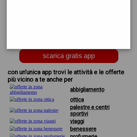
trova offerte in zona
per pizzeria gastronomia da
gerardo di napodano
castelfranco%20emilia
scarica gratis app
con un'unica app trovi le attività e le offerte
più vicino a te anche per
abbigliamento
ottica
palestre e centri
sportivi
viaggi
benessere
profumerie