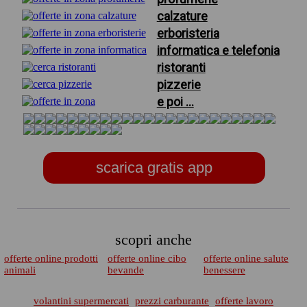
calzature
erboristeria
informatica e telefonia
ristoranti
pizzerie
e poi ...
scarica gratis app
scopri anche
offerte online prodotti
offerte online cibo
offerte online salute
animali
bevande
benessere
volantini supermercati
prezzi carburante
offerte lavoro