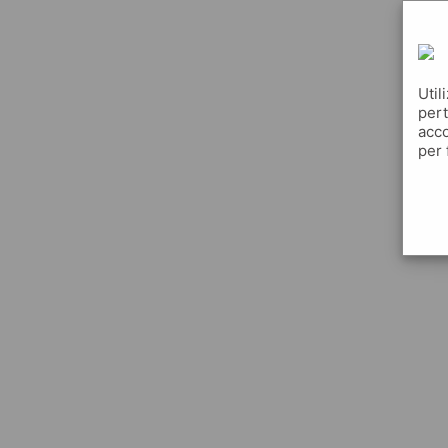
Util
pert
acco
per 