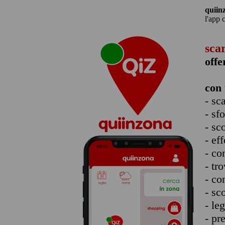
quiin
l'app 
sca
offe
con 
- sc
- sf
- sc
- eff
- co
- tro
- co
- sc
- le
- pr