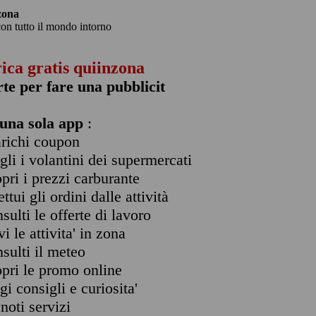
zona
con tutto il mondo intorno
rica gratis quiinzona
rte per fare una pubblicit
una sola app
:
arichi coupon
ogli i volantini dei supermercati
opri i prezzi carburante
ettui gli ordini dalle attività
nsulti le offerte di lavoro
vi le attivita' in zona
nsulti il meteo
opri le promo online
ggi consigli e curiosita'
enoti servizi