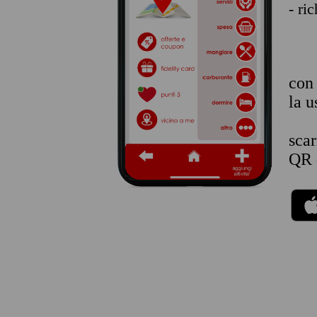
- ri
co
la u
sca
QR 