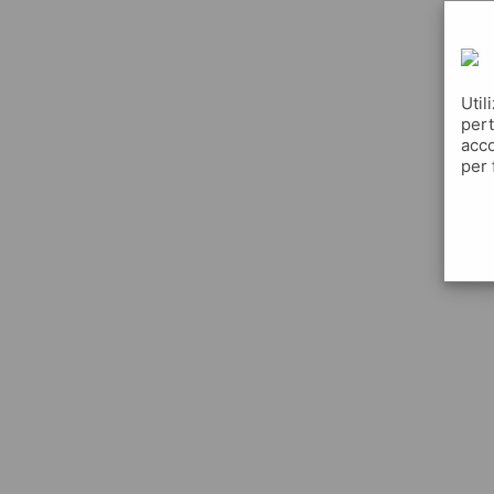
Util
pert
acco
per 