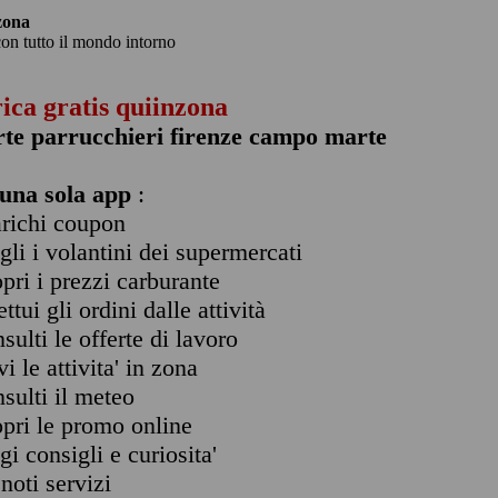
zona
con tutto il mondo intorno
rica gratis quiinzona
rte parrucchieri firenze campo marte
una sola app
:
arichi coupon
ogli i volantini dei supermercati
opri i prezzi carburante
ettui gli ordini dalle attività
nsulti le offerte di lavoro
vi le attivita' in zona
nsulti il meteo
opri le promo online
ggi consigli e curiosita'
enoti servizi