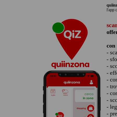
quiin
l'app 
sca
offe
con 
- sc
- sf
- sc
- eff
- co
- tro
- co
- sc
- le
- pr