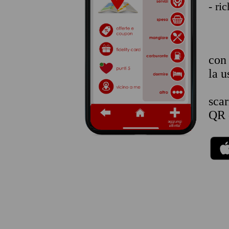
- ri
co
la u
sca
QR 