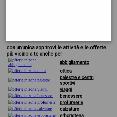
trova offerte in zona
per parrucchiere firenze coppola
scarica gratis app
con un'unica app trovi le attività e le offerte
più vicino a te anche per
abbigliamento
ottica
palestre e centri
sportivi
viaggi
benessere
profumerie
calzature
erboristeria