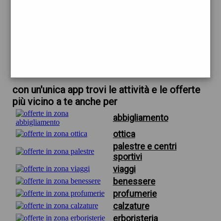
trova offerte in zona
per palestre firenze sconto studenti
scarica gratis app
con un'unica app trovi le attività e le offerte
più vicino a te anche per
abbigliamento
ottica
palestre e centri
sportivi
viaggi
benessere
profumerie
calzature
erboristeria