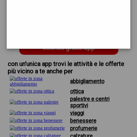
trova offerte in zona
per palestre convenzionate
universit firenze
scarica gratis app
con un'unica app trovi le attività e le offerte
più vicino a te anche per
abbigliamento
ottica
palestre e centri
sportivi
viaggi
benessere
profumerie
calzature