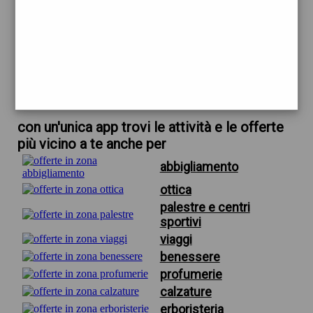
trova offerte in zona
per palestra firenze swan
scarica gratis app
con un'unica app trovi le attività e le offerte
più vicino a te anche per
abbigliamento
ottica
palestre e centri
sportivi
viaggi
benessere
profumerie
calzature
erboristeria