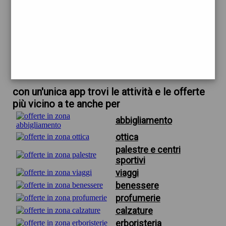
trova offerte in zona
per outlet scarpe hogan firenze
scarica gratis app
con un'unica app trovi le attività e le offerte
più vicino a te anche per
abbigliamento
ottica
palestre e centri
sportivi
viaggi
benessere
profumerie
calzature
erboristeria