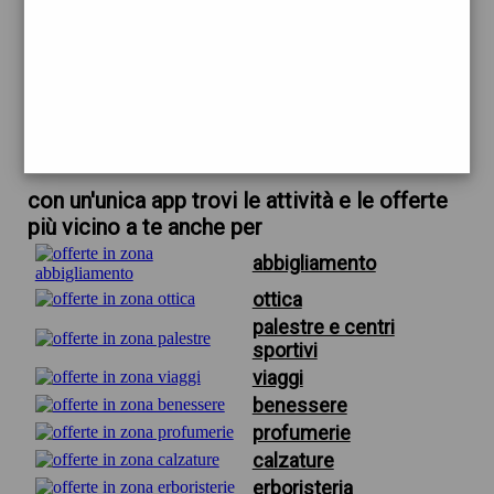
trova offerte in zona
per ottica vistasi firenze
scarica gratis app
con un'unica app trovi le attività e le offerte
più vicino a te anche per
abbigliamento
ottica
palestre e centri
sportivi
viaggi
benessere
profumerie
calzature
erboristeria