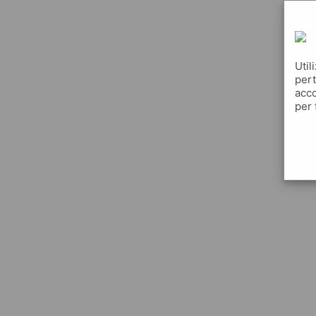
Util
pert
acco
per 