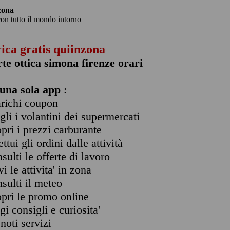
zona
con tutto il mondo intorno
rica gratis quiinzona
rte ottica simona firenze orari
una sola app
:
arichi coupon
ogli i volantini dei supermercati
opri i prezzi carburante
ettui gli ordini dalle attività
nsulti le offerte di lavoro
vi le attivita' in zona
nsulti il meteo
opri le promo online
ggi consigli e curiosita'
enoti servizi