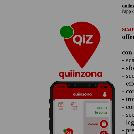
quiin
l'app 
sca
offe
con 
- sc
- sf
- sc
- eff
- co
- tro
- co
- sc
- le
- pr