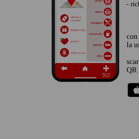
- ri
co
la u
sca
QR 