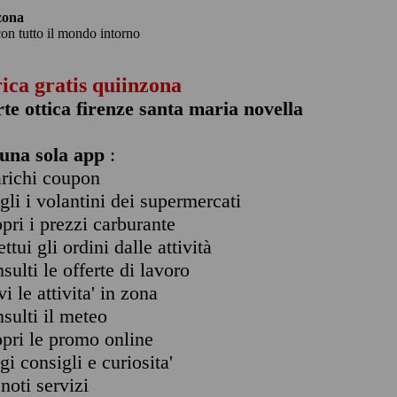
zona
con tutto il mondo intorno
rica gratis quiinzona
rte ottica firenze santa maria novella
una sola app
:
arichi coupon
ogli i volantini dei supermercati
opri i prezzi carburante
ettui gli ordini dalle attività
nsulti le offerte di lavoro
vi le attivita' in zona
nsulti il meteo
opri le promo online
ggi consigli e curiosita'
enoti servizi