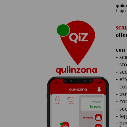
quiin
l'app 
sca
offe
con 
- sc
- sf
- sc
- eff
- co
- tro
- co
- sc
- le
- pr