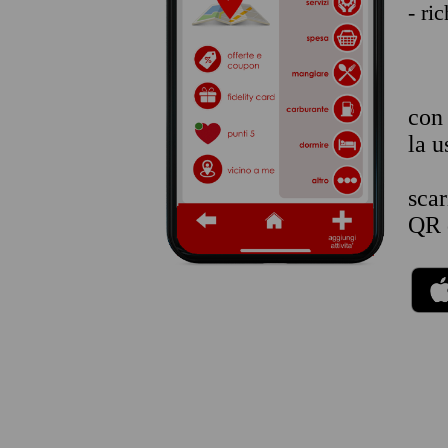
- ri
co
la u
sca
QR 