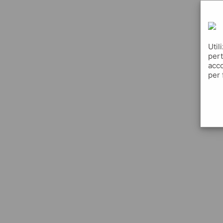
Util
pert
acco
per 