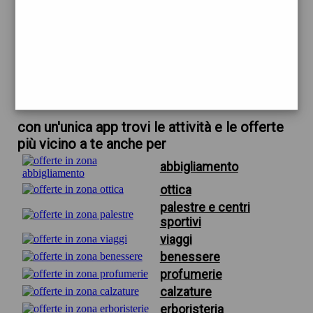
trova offerte in zona
per ottica firenze novoli
scarica gratis app
con un'unica app trovi le attività e le offerte
più vicino a te anche per
abbigliamento
ottica
palestre e centri
sportivi
viaggi
benessere
profumerie
calzature
erboristeria