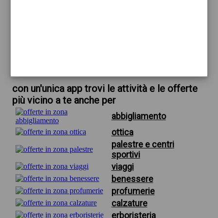
trova offerte in zona
per ottica bista firenze
scarica gratis app
con un'unica app trovi le attività e le offerte
più vicino a te anche per
abbigliamento
ottica
palestre e centri
sportivi
viaggi
benessere
profumerie
calzature
erboristeria