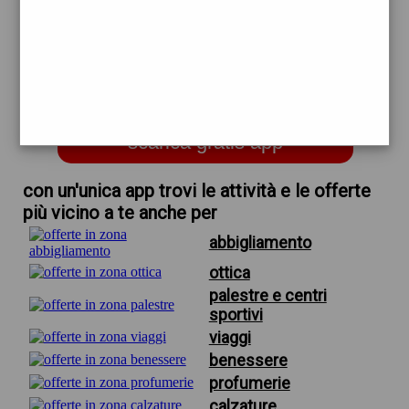
trova offerte in zona
per offerte esselunga firenze
volantino
scarica gratis app
con un'unica app trovi le attività e le offerte
più vicino a te anche per
abbigliamento
ottica
palestre e centri
sportivi
viaggi
benessere
profumerie
calzature