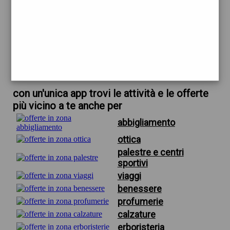
trova offerte in zona
per occhiali da sole maschili
scarica gratis app
con un'unica app trovi le attività e le offerte
più vicino a te anche per
abbigliamento
ottica
palestre e centri
sportivi
viaggi
benessere
profumerie
calzature
erboristeria