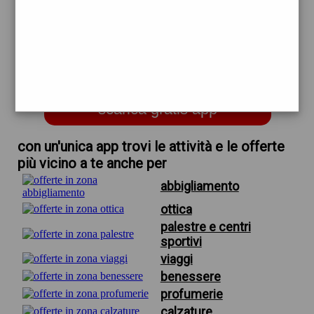
trova offerte in zona
per nelle vicinanze di in
grammatica
scarica gratis app
con un'unica app trovi le attività e le offerte
più vicino a te anche per
abbigliamento
ottica
palestre e centri
sportivi
viaggi
benessere
profumerie
calzature