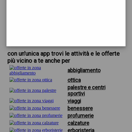
trova offerte in zona
per negozi di cellulari usati firenze
scarica gratis app
con un'unica app trovi le attività e le offerte
più vicino a te anche per
abbigliamento
ottica
palestre e centri
sportivi
viaggi
benessere
profumerie
calzature
erboristeria