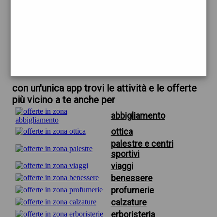
trova offerte in zona
per montature occhiali da vista
scarica gratis app
con un'unica app trovi le attività e le offerte
più vicino a te anche per
abbigliamento
ottica
palestre e centri
sportivi
viaggi
benessere
profumerie
calzature
erboristeria