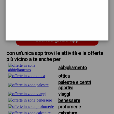
trova offerte in zona
per monolocale in affitto firenze
zona novoli
scarica gratis app
con un'unica app trovi le attività e le offerte
più vicino a te anche per
abbigliamento
ottica
palestre e centri
sportivi
viaggi
benessere
profumerie
calzature