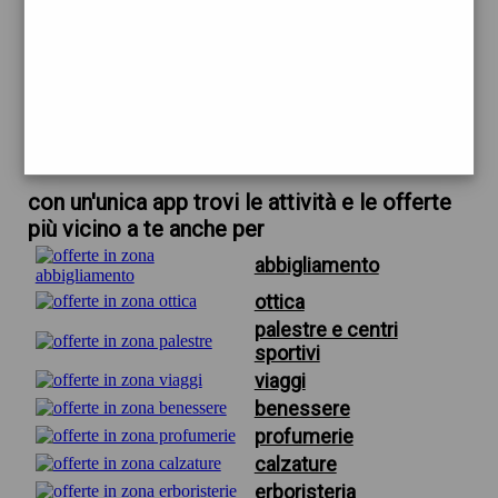
trova offerte in zona
per la palestra roma
scarica gratis app
con un'unica app trovi le attività e le offerte
più vicino a te anche per
abbigliamento
ottica
palestre e centri
sportivi
viaggi
benessere
profumerie
calzature
erboristeria