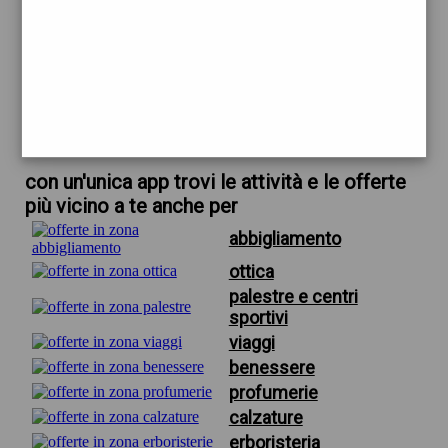
trova offerte in zona
per hotel nelle vicinanze di perugia
scarica gratis app
con un'unica app trovi le attività e le offerte
più vicino a te anche per
abbigliamento
ottica
palestre e centri
sportivi
viaggi
benessere
profumerie
calzature
erboristeria