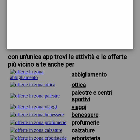
trova offerte in zona
per grossisti casalinghi firenze
scarica gratis app
con un'unica app trovi le attività e le offerte
più vicino a te anche per
abbigliamento
ottica
palestre e centri
sportivi
viaggi
benessere
profumerie
calzature
erboristeria