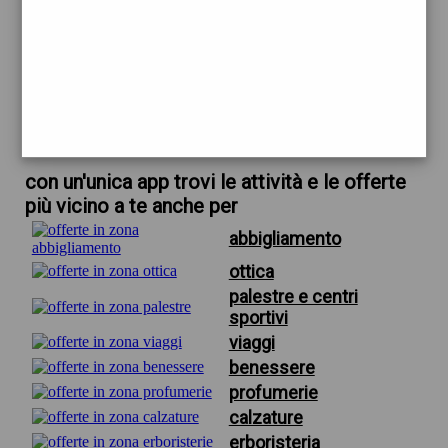
trova offerte in zona
per gioielleria via firenze pescara
scarica gratis app
con un'unica app trovi le attività e le offerte
più vicino a te anche per
abbigliamento
ottica
palestre e centri
sportivi
viaggi
benessere
profumerie
calzature
erboristeria