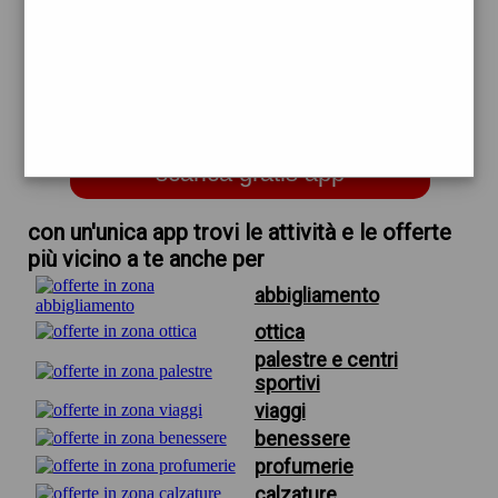
trova offerte in zona
per giardino arredamento da
esterno
scarica gratis app
con un'unica app trovi le attività e le offerte
più vicino a te anche per
abbigliamento
ottica
palestre e centri
sportivi
viaggi
benessere
profumerie
calzature