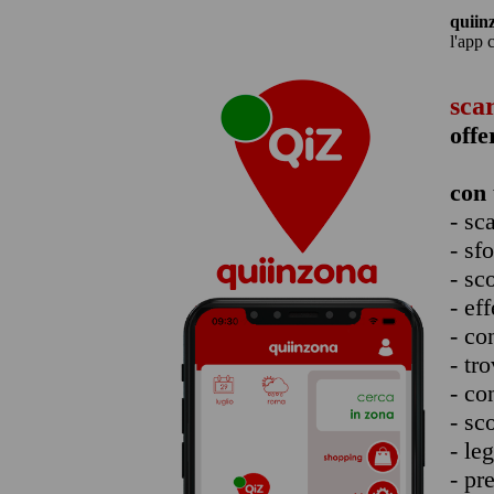
quiin
l'app 
sca
offe
con 
- sc
- sf
- sc
- eff
- co
- tro
- co
- sc
- le
- pr