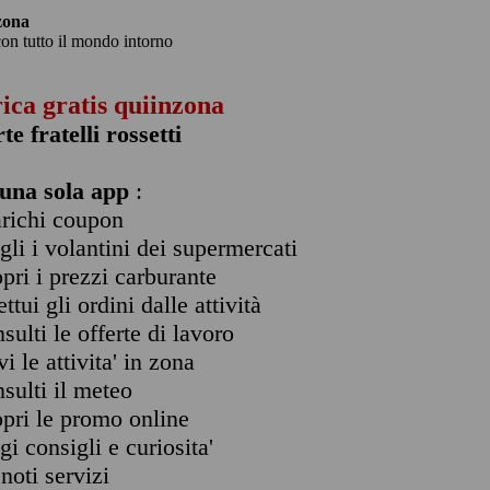
zona
con tutto il mondo intorno
rica gratis quiinzona
rte fratelli rossetti
una sola app
:
arichi coupon
ogli i volantini dei supermercati
opri i prezzi carburante
ettui gli ordini dalle attività
nsulti le offerte di lavoro
vi le attivita' in zona
nsulti il meteo
opri le promo online
ggi consigli e curiosita'
enoti servizi