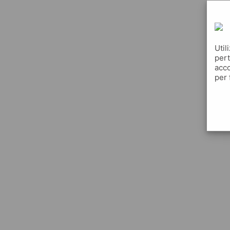
Util
pert
acco
per 