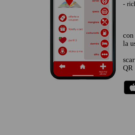
- ri
co
la u
sca
QR 