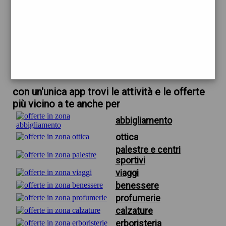
trova offerte in zona
per divani firenze
scarica gratis app
con un'unica app trovi le attività e le offerte
più vicino a te anche per
abbigliamento
ottica
palestre e centri
sportivi
viaggi
benessere
profumerie
calzature
erboristeria