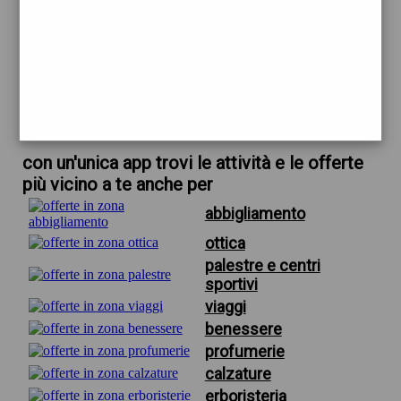
trova offerte in zona
per calzature mar firenze
scarica gratis app
con un'unica app trovi le attività e le offerte
più vicino a te anche per
abbigliamento
ottica
palestre e centri
sportivi
viaggi
benessere
profumerie
calzature
erboristeria