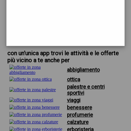
trova offerte in zona
per calzature gilardini firenze
scarica gratis app
con un'unica app trovi le attività e le offerte
più vicino a te anche per
abbigliamento
ottica
palestre e centri
sportivi
viaggi
benessere
profumerie
calzature
erboristeria