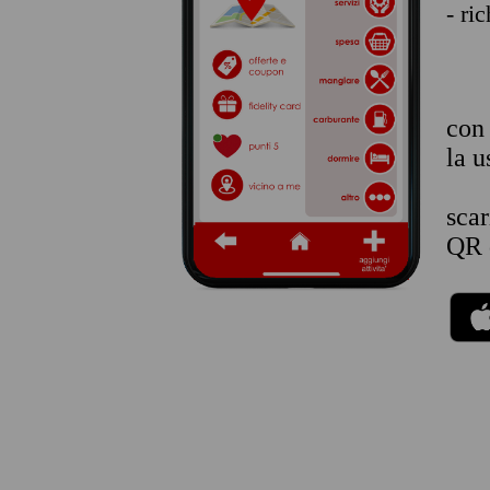
- ri
co
la u
sca
QR 