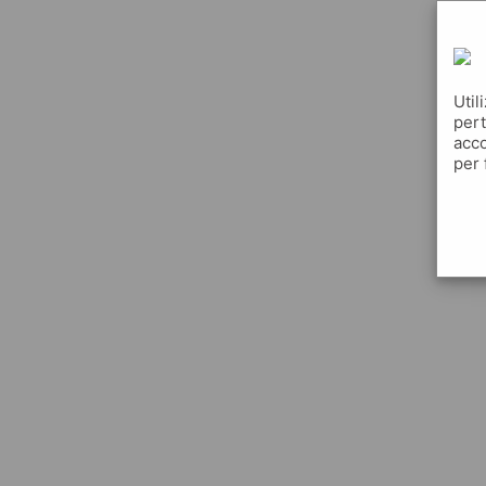
Util
pert
acco
per 