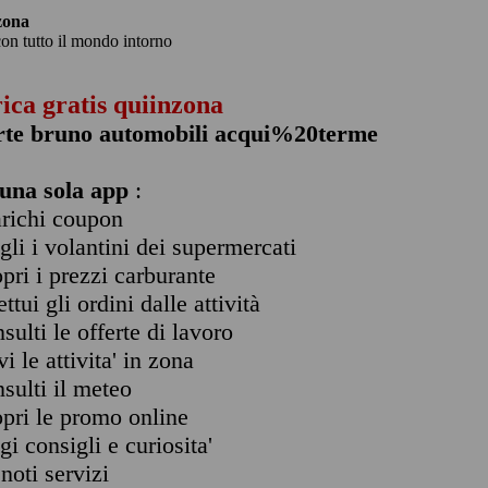
zona
con tutto il mondo intorno
rica gratis quiinzona
erte bruno automobili acqui%20terme
una sola app
:
arichi coupon
ogli i volantini dei supermercati
opri i prezzi carburante
ettui gli ordini dalle attività
nsulti le offerte di lavoro
vi le attivita' in zona
nsulti il meteo
opri le promo online
ggi consigli e curiosita'
enoti servizi