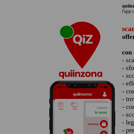
quiin
l'app 
sca
off
con 
- sc
- sf
- sc
- eff
- co
- tro
- co
- sc
- le
- pr