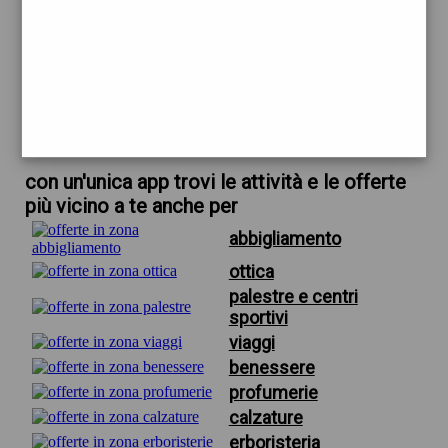
trova offerte in zona
per berwich
scarica gratis app
con un'unica app trovi le attività e le offerte
più vicino a te anche per
abbigliamento
ottica
palestre e centri
sportivi
viaggi
benessere
profumerie
calzature
erboristeria