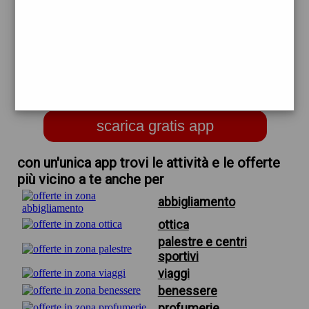
trova offerte in zona
per barclay viaggi e vacanze
agenzia viaggi turismo
acqui%20terme
scarica gratis app
con un'unica app trovi le attività e le offerte
più vicino a te anche per
abbigliamento
ottica
palestre e centri
sportivi
viaggi
benessere
profumerie