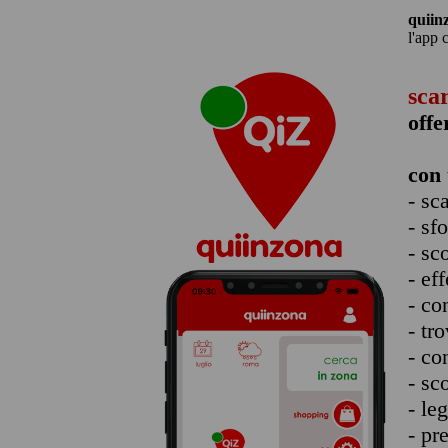
quiin
l'app 
sca
offe
con 
- sc
- sf
- sc
- eff
- co
- tro
- co
- sc
- le
- pr