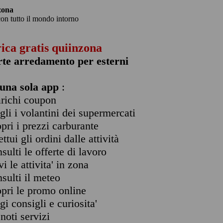
zona
con tutto il mondo intorno
rica gratis quiinzona
rte arredamento per esterni
una sola app
:
arichi coupon
ogli i volantini dei supermercati
opri i prezzi carburante
ettui gli ordini dalle attività
nsulti le offerte di lavoro
vi le attivita' in zona
nsulti il meteo
opri le promo online
ggi consigli e curiosita'
enoti servizi