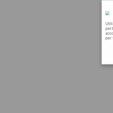
Util
pert
acco
per 