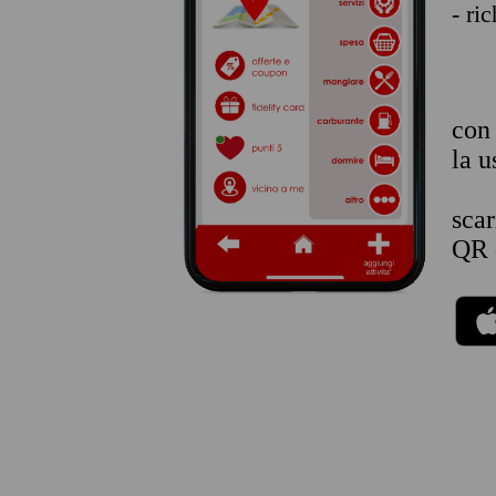
- ri
co
la u
sca
QR 