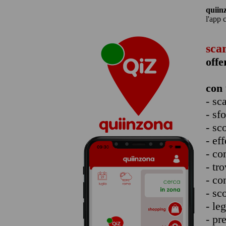
quiin
l'app 
sca
offe
con 
- sc
- sf
- sc
- eff
- co
- tro
- co
- sc
- le
- pr