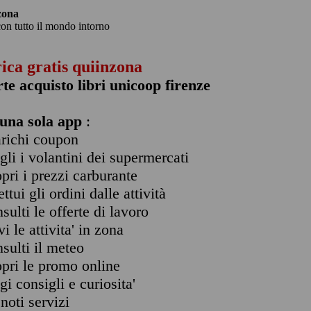
zona
con tutto il mondo intorno
rica gratis quiinzona
rte acquisto libri unicoop firenze
una sola app
:
arichi coupon
ogli i volantini dei supermercati
opri i prezzi carburante
ettui gli ordini dalle attività
nsulti le offerte di lavoro
vi le attivita' in zona
nsulti il meteo
opri le promo online
ggi consigli e curiosita'
enoti servizi