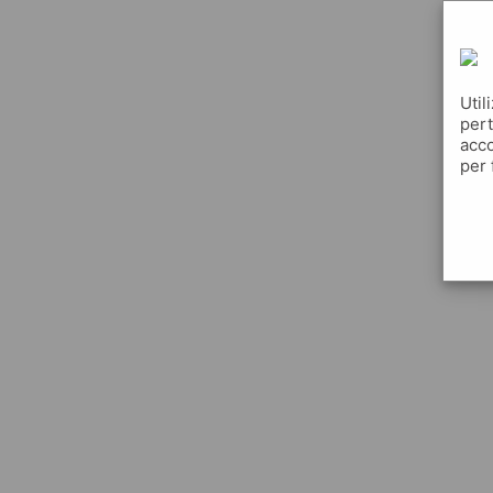
Util
pert
acco
per 