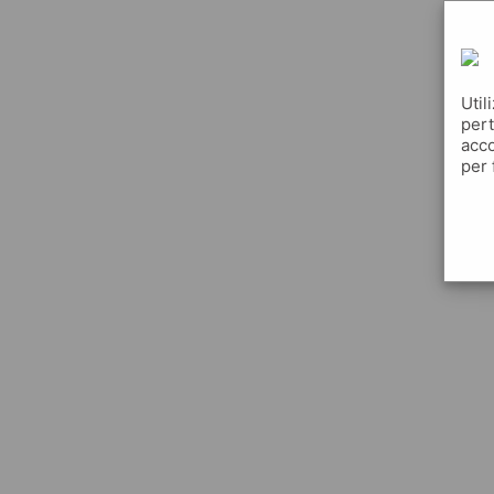
Util
pert
acco
per 