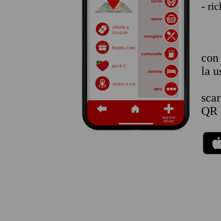
- ri
co
la u
sca
QR 