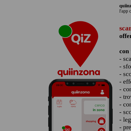
quiin
l'app 
sca
offe
con 
- sc
- sf
- sc
- eff
- co
- tro
- co
- sc
- le
- pr