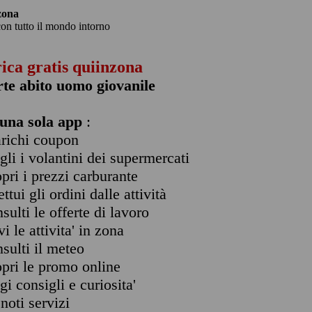
zona
con tutto il mondo intorno
rica gratis quiinzona
rte abito uomo giovanile
una sola app
:
arichi coupon
ogli i volantini dei supermercati
opri i prezzi carburante
ettui gli ordini dalle attività
nsulti le offerte di lavoro
vi le attivita' in zona
nsulti il meteo
opri le promo online
ggi consigli e curiosita'
enoti servizi