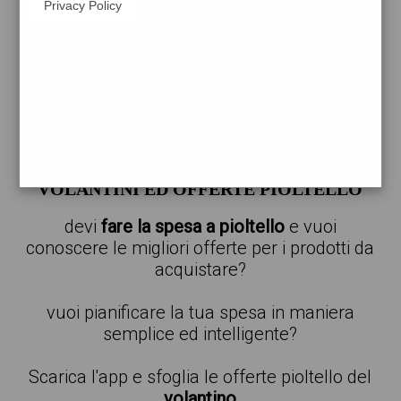
Privacy Policy
carta
a
pioltello
trova il catalogo delle offerte per il
supermercato più vicino alla tua posizione
offerte a pioltello
VOLANTINI ED OFFERTE PIOLTELLO
devi
fare la spesa a pioltello
e vuoi
conoscere le migliori offerte per i prodotti da
acquistare?
vuoi pianificare la tua spesa in maniera
semplice ed intelligente?
Scarica l'app e sfoglia le offerte pioltello del
volantino