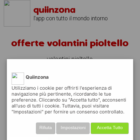
quiinzona
l'app con tutto il mondo intorno
offerte volantini pioltello
volantini pioltello
fai la spesa sotto casa
Quiinzona
sfoglia
gratis
i
volantini
dei supermercati a
Utilizziamo i cookie per offrirti l'esperienza di
pioltello
in modo
facile
dal tuo cellulare
navigazione più pertinente, ricordando le tue
preferenze. Cliccando su "Accetta tutto", acconsenti
all'uso di tutti i cookie. Tuttavia, puoi visitare
scopri le offerte in corso nei punti vendita
"Impostazioni" per fornire un consenso controllato.
grazie ai volantini nella città di
pioltello
Rifiuta
Impostazioni
Accetta Tutto
usa i volantini digitali ed aiuta l'ambiente,
contribuisci a far risparmiare migliaia di Kg di