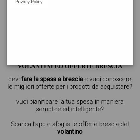
Privacy Policy
carta
a
brescia
trova il catalogo delle offerte per il
supermercato più vicino alla tua posizione
offerte a brescia
VOLANTINI ED OFFERTE BRESCIA
devi
fare la spesa a brescia
e vuoi conoscere
le migliori offerte per i prodotti da acquistare?
vuoi pianificare la tua spesa in maniera
semplice ed intelligente?
Scarica l'app e sfoglia le offerte brescia del
volantino