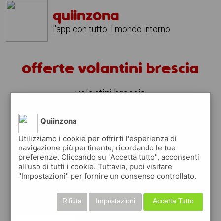
quiinzona
l'app con tutto il mondo intorno
offerte volantini brescia
volantini brescia
fai la spesa sotto casa
Quiinzona
sfoglia
gratis
i
volantini
dei supermercati a
Utilizziamo i cookie per offrirti l'esperienza di
brescia
in modo
facile
dal tuo cellulare
navigazione più pertinente, ricordando le tue
preferenze. Cliccando su "Accetta tutto", acconsenti
all'uso di tutti i cookie. Tuttavia, puoi visitare
scopri le offerte in corso nei punti vendita
"Impostazioni" per fornire un consenso controllato.
grazie ai volantini nella città di
brescia
Rifiuta
Impostazioni
Accetta Tutto
usa i volantini digitali ed aiuta l'ambiente,
contribuisci a far risparmiare migliaia di Kg di