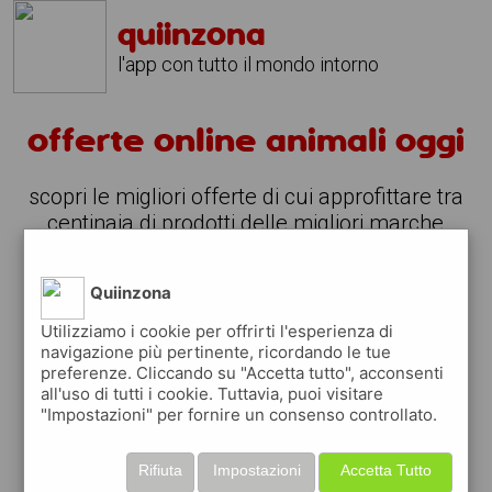
quiinzona
l'app con tutto il mondo intorno
offerte online animali oggi
scopri le migliori offerte di cui approfittare tra
centinaia di prodotti delle migliori marche
scarica l'app gratuitamente e sfoglia le offerte
direttamente dal tuo smartphone
Quiinzona
nella sezione offerte e coupon trovi le
offerte
del giorno
sempre aggiornate
Utilizziamo i cookie per offrirti l'esperienza di
navigazione più pertinente, ricordando le tue
preferenze. Cliccando su "Accetta tutto", acconsenti
all'uso di tutti i cookie. Tuttavia, puoi visitare
"Impostazioni" per fornire un consenso controllato.
Rifiuta
Impostazioni
Accetta Tutto