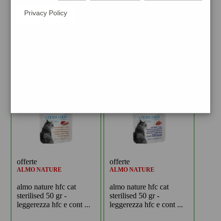
offerte
offerte
Privacy Policy
AQUALOVERS
MONOPRO
mangime completo in
monopro alla trota è un
pellet per tartarughe
cibo secco completo
d'acqua dolce tart ...
gluten free per ...
offerte
offerte
ALMO NATURE
ALMO NATURE
almo nature hfc cat
almo nature hfc cat
sterilised 50 gr -
sterilised 50 gr -
leggerezza hfc e cont ...
leggerezza hfc e cont ...