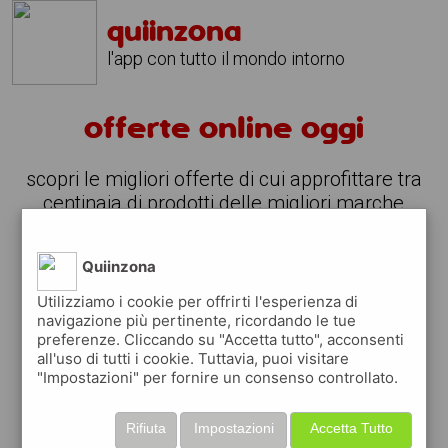
quiinzona
l'app con tutto il mondo intorno
offerte online oggi
scopri le migliori offerte di cui approfittare tra
centinaia di prodotti delle migliori marche
scarica l'app gratuitamente e sfoglia le offerte
direttamente dal tuo smartphone
Quiinzona
nella sezione offerte e coupon trovi le
offerte
del giorno
sempre aggiornate
Utilizziamo i cookie per offrirti l'esperienza di
navigazione più pertinente, ricordando le tue
preferenze. Cliccando su "Accetta tutto", acconsenti
all'uso di tutti i cookie. Tuttavia, puoi visitare
"Impostazioni" per fornire un consenso controllato.
Rifiuta
Impostazioni
Accetta Tutto