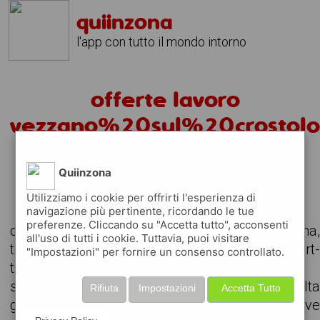
quiinzona
l'app con tutto il mondo intorno
offerte lavoro
vezzano%20sul%20crostol
oggi
Quiinzona
alcuni annunci per offerte di lavoro
Utilizziamo i cookie per offrirti l'esperienza di
navigazione più pertinente, ricordando le tue
preferenze. Cliccando su "Accetta tutto", acconsenti
consulta le offerte di lavoro attive nella zona
all'uso di tutti i cookie. Tuttavia, puoi visitare
trova il lavoro che stavi cercando, anche part
"Impostazioni" per fornire un consenso controllato.
time o da svolgere in remoto
scarica gratuitamente l'app e consult
Rifiuta
Impostazioni
Accetta Tutto
giornalmente gli annunci delle aziende attiv