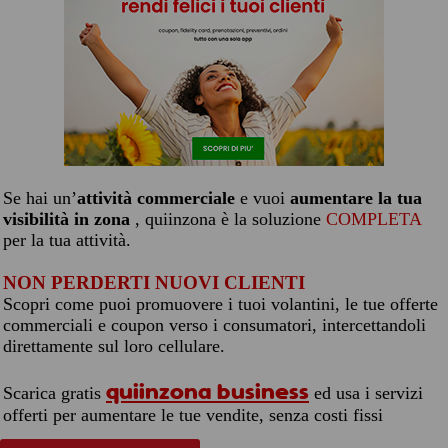
Se hai un’
attività commerciale
e vuoi
aumentare la tua
visibilità in zona
, quiinzona è la soluzione
COMPLETA
per la tua attività.
NON PERDERTI NUOVI CLIENTI
Scopri come puoi promuovere i tuoi volantini, le tue offerte
commerciali e coupon verso i consumatori, intercettandoli
direttamente sul loro cellulare.
quiinzona business
Scarica gratis
ed usa i servizi
offerti per aumentare le tue vendite, senza costi fissi