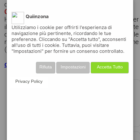
cerchiamo
OPERAIA/OPERAIO SETTORE PLASTICA
Quiinzona
Humangest S.p.A. Humangest Spa, Agenzia per
il lavoro Filiale di Vicenza, per azienda cliente
Utilizziamo i cookie per offrirti l'esperienza di
navigazione più pertinente, ricordando le tue
operante nel settore del recupero e riciclo delle
preferenze. Cliccando su "Accetta tutto", acconsenti
materie plastiche, ricerca a San Giovanni Ilarione
all'uso di tutti i cookie. Tuttavia, puoi visitare
(VR): Una/un Operaia / operaio materiale ...
"Impostazioni" per fornire un consenso controllato.
clicca per maggiori dettagli
Rifiuta
Impostazioni
Accetta Tutto
Privacy Policy
GEOMETRA DI CANTIERE - SETTORE
MOVIMENTO TERRA
€31000 - 33000 per anno
data 02-08-2026
azienda leader nel settore estrattivo, attiva nell ...
ADDETTO/A VENDITA - CHIAMPO (VI)