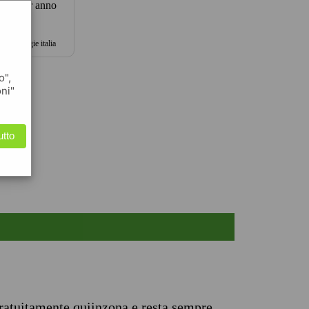
000 per anno
2026
da synergie italia
o",
oni"
utto
ratuitamente quiinzona e resta sempre