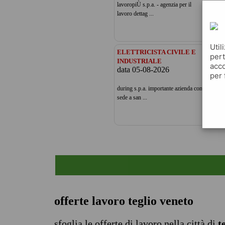
lavoropiÙ s.p.a. - agenzia per il
stai
lavoro dettag ...
cont
Util
ELETTRICISTA CIVILE E
AD
pert
da
INDUSTRIALE
acco
data 05-08-2026
per 
orie
during s.p.a. importante azienda con
pord
sede a san ...
offerte lavoro teglio veneto
sfoglia le offerte di lavoro nella città di
t