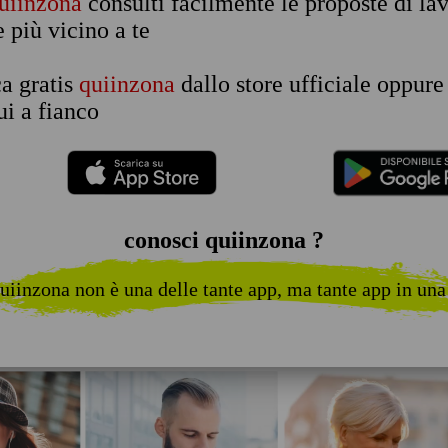
uiinzona
consulti facilmente le proposte di la
e più vicino a te
ca gratis
quiinzona
dallo store ufficiale oppure
i a fianco
conosci quiinzona ?
uiinzona non è una delle tante app, ma tante app in una