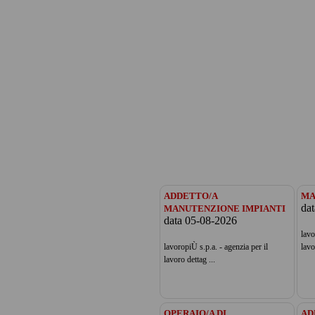
ADDETTO/A
MA
da
MANUTENZIONE IMPIANTI
data 05-08-2026
lavo
lavoropiÙ s.p.a. - agenzia per il
lavo
lavoro dettag ...
OPERAIO/A DI
AD