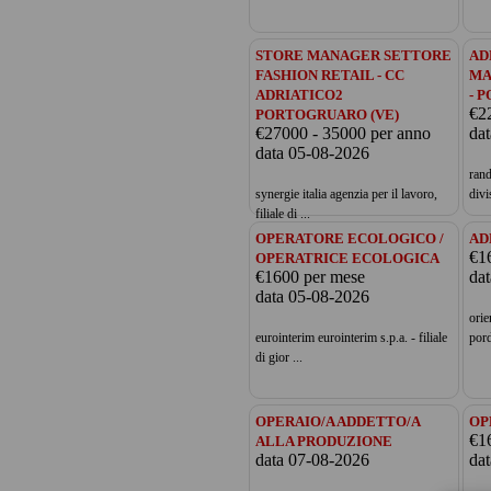
STORE MANAGER SETTORE
AD
FASHION RETAIL - CC
MA
ADRIATICO2
- 
€2
PORTOGRUARO (VE)
€27000 - 35000 per anno
da
data 05-08-2026
rand
synergie italia agenzia per il lavoro,
divi
filiale di ...
OPERATORE ECOLOGICO /
AD
€1
OPERATRICE ECOLOGICA
€1600 per mese
da
data 05-08-2026
orie
eurointerim eurointerim s.p.a. - filiale
pord
di gior ...
OPERAIO/A ADDETTO/A
OP
€1
ALLA PRODUZIONE
data 07-08-2026
da