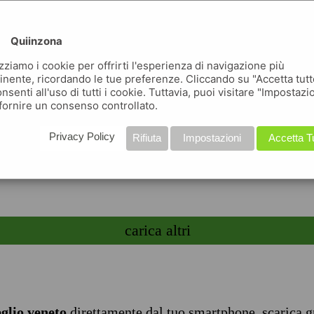
€27000 - 35
 cercando un’opportunità in un
data 05-08-
esto din ...
nhrg srl - agenzia per il lavoro - filiale
di pord ...
Quiinzona
descrizione azien
agenzia per ...
izziamo i cookie per offrirti l'esperienza di navigazione più
DETTI/E AL MONTAGGIO
inente, ricordando le tue preferenze. Cliccando su "Accetta tutt
ta 06-08-2026
nsenti all'uso di tutti i cookie. Tuttavia, puoi visitare "Impostazi
fornire un consenso controllato.
nta s.p.a. società benefit, filiale di
en ...
Privacy Policy
Rifiuta
Impostazioni
Accetta T
carica altri
eglio veneto
direttamente dal tuo smartphone, scarica g