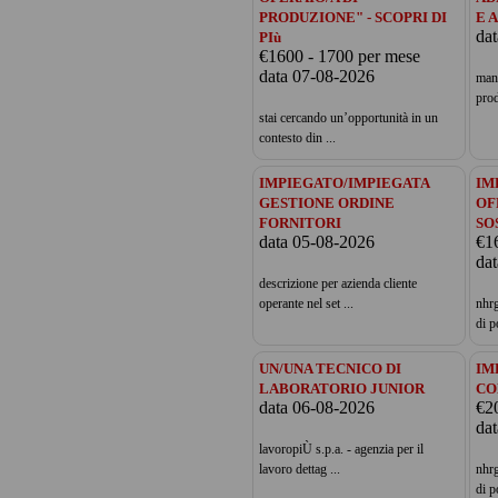
PRODUZIONE" - SCOPRI DI
E 
da
PIù
€1600 - 1700 per mese
data 07-08-2026
man
prod
stai cercando un’opportunità in un
contesto din ...
IMPIEGATO/IMPIEGATA
IM
GESTIONE ORDINE
OF
FORNITORI
SO
data 05-08-2026
€1
da
descrizione per azienda cliente
operante nel set ...
nhrg
di p
UN/UNA TECNICO DI
IM
LABORATORIO JUNIOR
CO
data 06-08-2026
€2
da
lavoropiÙ s.p.a. - agenzia per il
lavoro dettag ...
nhrg
di p