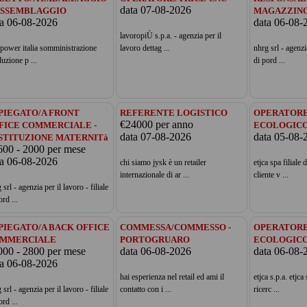
data 07-08-2026
ASSEMBLAGGIO
MAGAZZIN
ta 06-08-2026
data 06-08-
lavoropiÙ s.p.a. - agenzia per il
power italia somministrazione
lavoro dettag ...
nhrg srl - agenzia
uzione p ...
di pord ...
PIEGATO/A FRONT
REFERENTE LOGISTICO
OPERATORE
€24000 per anno
FICE COMMERCIALE -
ECOLOGICO
data 07-08-2026
data 05-08-
STITUZIONE MATERNITà
600 - 2000 per mese
ta 06-08-2026
chi siamo jysk è un retailer
etjca spa filiale 
internazionale di ar ...
cliente v ...
 srl - agenzia per il lavoro - filiale
ord ...
PIEGATO/A BACK OFFICE
COMMESSA/COMMESSO -
OPERATORE
MMERCIALE
PORTOGRUARO
ECOLOGICO
000 - 2800 per mese
data 06-08-2026
data 06-08-
ta 06-08-2026
hai esperienza nel retail ed ami il
etjca s.p.a. etjca
 srl - agenzia per il lavoro - filiale
contatto con i ...
ricerc ...
ord ...