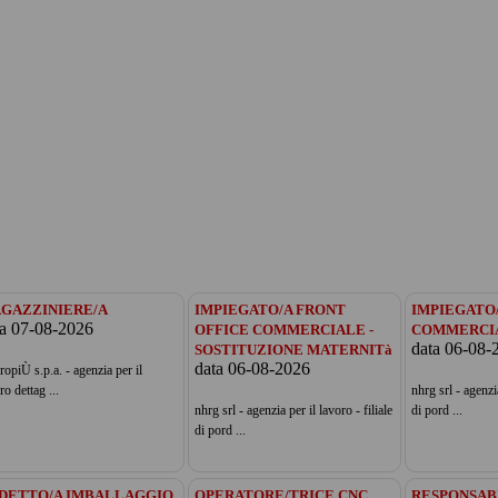
GAZZINIERE/A
IMPIEGATO/A FRONT
IMPIEGATO
ta 07-08-2026
OFFICE COMMERCIALE -
COMMERCI
data 06-08-
SOSTITUZIONE MATERNITà
data 06-08-2026
ropiÙ s.p.a. - agenzia per il
ro dettag ...
nhrg srl - agenzia
nhrg srl - agenzia per il lavoro - filiale
di pord ...
di pord ...
DETTO/A IMBALLAGGIO
OPERATORE/TRICE CNC
RESPONSABI