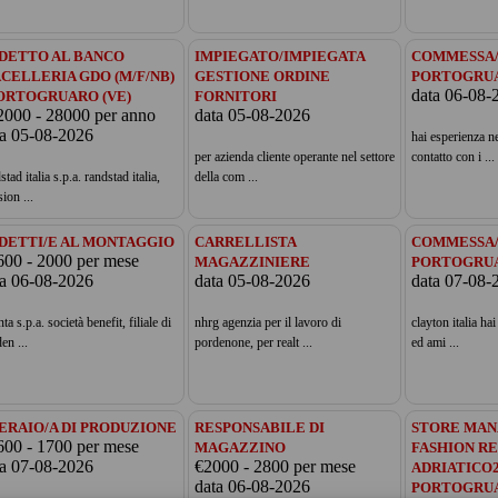
DETTO AL BANCO
IMPIEGATO/IMPIEGATA
COMMESSA/
CELLERIA GDO (M/F/NB)
GESTIONE ORDINE
PORTOGRU
data 06-08-
PORTOGRUARO (VE)
FORNITORI
2000 - 28000 per anno
data 05-08-2026
ta 05-08-2026
hai esperienza ne
per azienda cliente operante nel settore
contatto con i ...
stad italia s.p.a. randstad italia,
della com ...
sion ...
DETTI/E AL MONTAGGIO
CARRELLISTA
COMMESSA/
600 - 2000 per mese
MAGAZZINIERE
PORTOGRU
ta 06-08-2026
data 05-08-2026
data 07-08-
nta s.p.a. società benefit, filiale di
nhrg agenzia per il lavoro di
clayton italia hai
en ...
pordenone, per realt ...
ed ami ...
ERAIO/A DI PRODUZIONE
RESPONSABILE DI
STORE MAN
600 - 1700 per mese
MAGAZZINO
FASHION RE
ta 07-08-2026
€2000 - 2800 per mese
ADRIATICO
data 06-08-2026
PORTOGRUA