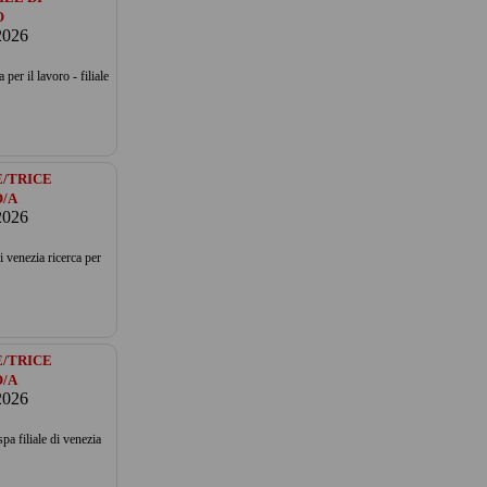
O
2026
 per il lavoro - filiale
/TRICE
/A
2026
di venezia ricerca per
/TRICE
/A
2026
 spa filiale di venezia