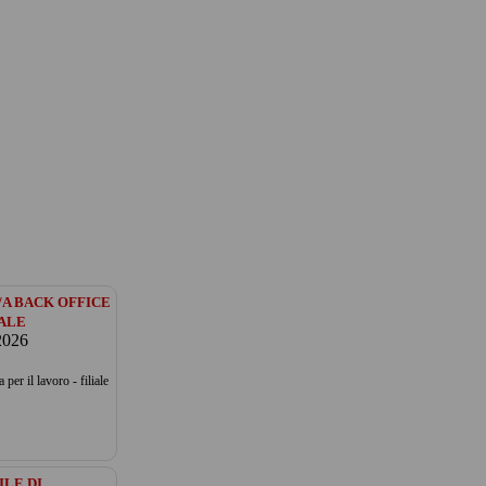
/A BACK OFFICE
ALE
2026
 per il lavoro - filiale
LE DI