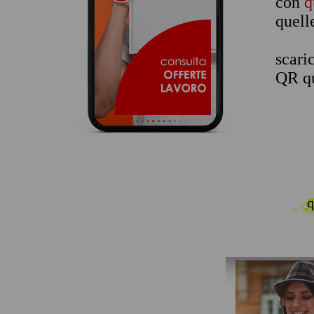
con
q
quell
scari
QR qu
q