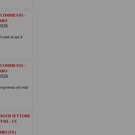
COMMESSO -
ARO
2026
l retail ed ami il
COMMESSO -
ARO
2026
 esperienza nel retail
AGER SETTORE
TAIL - CC
2
RO (VE)