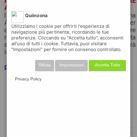
ADDETTO/A ALLA LOGISTICA - SETTORE
AUTOMAZIONE
IN JOB Career Center di Mestre seleziona
Quiinzona
Addetto/a alla logistica - Automazione per
Utilizziamo i cookie per offrirti l'esperienza di
azienda cliente operante nel settore
navigazione più pertinente, ricordando le tue
metalmeccanico La risorsa sarà inserita
preferenze. Cliccando su "Accetta tutto", acconsenti
all'uso di tutti i cookie. Tuttavia, puoi visitare
all'interno dell'area logistica e produzione e avrà
"Impostazioni" per fornire un consenso controllato.
la responsabilità di ...
Rifiuta
Impostazioni
Accetta Tutto
clicca per maggiori dettagli
Privacy Policy
ADDETTO/A ALLA MACELLERIA
€1200 - 1600 per mese
data 09-08-2026
in job s.p.a. - career center di mestre seleziona ...