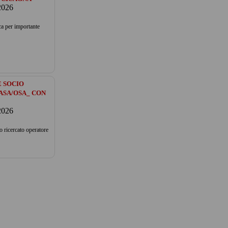
2026
ca per importante
 SOCIO
ASA/OSA_ CON
2026
o ricercato operatore