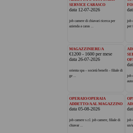
SERVICE CARASCO
FO
data 12-07-2026
da
job camere di chiavari ricerca per
job 
azienda a caras ...
per f
MAGAZZINIERE/A
AD
€1200 - 1600 per mese
SE
data 26-07-2026
OF
da
orienta spa – società benefit – filiale di
ge ...
job 
auto
OPERAIO/OPERAIA
OP
ADDETTO/A AL MAGAZZINO
AD
data 05-08-2026
da
job camere s.r.l. job camere, filiale di
job 
chiavar ...
un/u