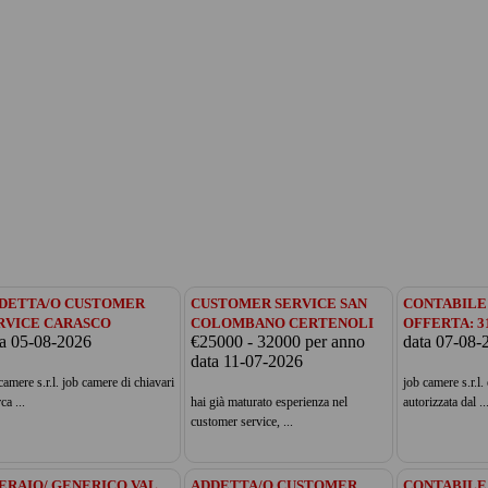
DETTA/O CUSTOMER
CUSTOMER SERVICE SAN
CONTABILE 
RVICE CARASCO
COLOMBANO CERTENOLI
OFFERTA: 3
ta 05-08-2026
€25000 - 32000 per anno
data 07-08-
data 11-07-2026
camere s.r.l. job camere di chiavari
job camere s.r.l.
ca ...
hai già maturato esperienza nel
autorizzata dal ..
customer service, ...
ERAIO/ GENERICO VAL
ADDETTA/O CUSTOMER
CONTABILE