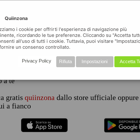
na
con tutto il mondo intorno
Quiinzona
izziamo i cookie per offrirti l'esperienza di navigazione più
i lavoro a orero?
inente, ricordando le tue preferenze. Cliccando su "Accetta tutt
ca gratis quiinzona
nsenti all'uso di tutti i cookie. Tuttavia, puoi visitare "Impostazi
pri le offerte di lavoro a orero e gli altri an
fornire un consenso controllato.
de nella tua zona
Privacy Policy
Rifiuta
Impostazioni
Accetta T
uiinzona
consulti facilmente le proposte di la
o a te
ca gratis
quiinzona
dallo store ufficiale oppure
i a fianco