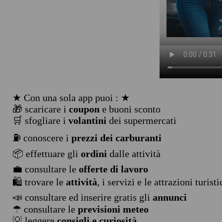
★ Con una sola app puoi : ★
🎁 scaricare i
coupon
e buoni sconto
🛒 sfogliare i
volantini
dei supermercati
⛽ conoscere i
prezzi dei carburanti
📦 effettuare gli
ordini
dalle attività
💼 consultare le
offerte di lavoro
🛍️ trovare le
attività
, i servizi e le attrazioni turist
📣 consultare ed inserire gratis gli
annunci
☂ consultare le
previsioni meteo
💡 leggere
consigli e curiosità