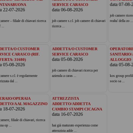
data 07-08-
NTANABUONA
SERVICE CARASCO
ta 22-07-2026
data 06-08-2026
job camere ricer
camere – filiale di chiavari ricerca
job camere s.r.l. job camere di chiavari
realta' della zo ...
 ...
ricerca ...
DETTA/O CUSTOMER
ADDETTA/O CUSTOMER
OPERATORE
RVICE CARASCO (RIF.
SERVICE CARASCO
SANITARIO/
data 05-08-2026
FERTA: 31680)
ALLOGGIO
ta 05-08-2026
data 05-08-
job camere di chiavari ricerca per
camere s.r.l. è regolarmente
azienda a caras ...
kos group profil
rizzata dal ...
socio sa ...
ERAIO/OPERAIA
ATTREZZISTA
DETTO/A AL MAGAZZINO
ADDETTO/ADDETTA
ta 18-07-2026
CAMBIO STAMPI CICAGNA
data 16-07-2026
camere, filiale di chiavari, ricerca
na op ...
hai già maturato esperienza come
attrezzista adde ...