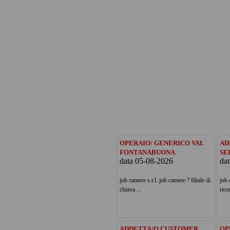
OPERAIO/ GENERICO VAL
AD
FONTANABUONA
SE
data 05-08-2026
da
job camere s.r.l. job camere ? filiale di
job 
chiava ...
ricer
ADDETTA/O CUSTOMER
OP