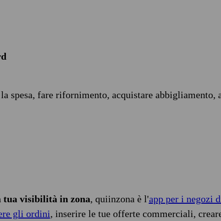
rd
 la spesa, fare rifornimento, acquistare abbigliamento, 
tua visibilità in zona
, quiinzona è l'
app per i negozi d
ere gli ordini
, inserire le tue offerte commerciali, crear