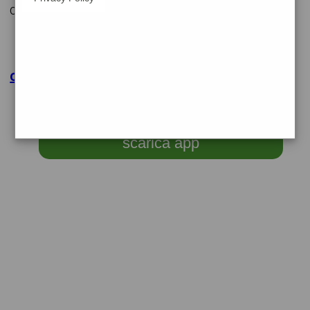
cerchiamo
clicca per maggiori dettagli
scarica app