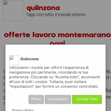
quiinzona
l'app con tutto il mondo intorno
offerte lavoro montemarano
oggi
alcuni annunci per offerte di lavoro
Quiinzona
Utilizziamo i cookie per offrirti l'esperienza di
consulta le offerte di lavoro attive nella zona
navigazione più pertinente, ricordando le tue
preferenze. Cliccando su "Accetta tutto", acconsenti
trova il lavoro che stavi cercando, anche part
all'uso di tutti i cookie. Tuttavia, puoi visitare
time o da svolgere in remoto
"Impostazioni" per fornire un consenso controllato.
scarica gratuitamente l'app e consult
giornalmente gli annunci delle aziende attiv
Rifiuta
Impostazioni
Accetta Tutto
nella tua zona
Privacy Policy